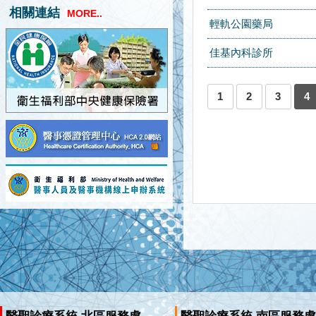
相關連結
MORE..
輕軌公園藥局
佳基內科診所
1
2
3
4