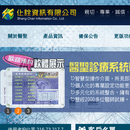
關於醫聖
產品資訊
健保公告
更版功
1
2
3
使用者IP位置 216.73.217.7