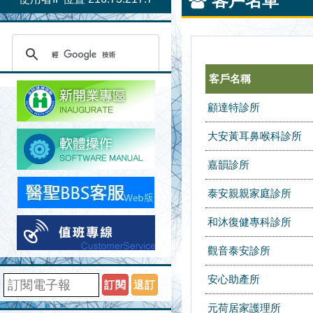
客戶名單
客戶名稱
顧達特診所
大安黃耳鼻喉科診所
嘉韻診所
泰安親親家庭診所
和沐復健專科診所
觀音泰安診所
安心助產所
訂閱
退訂
元荷居家護理所