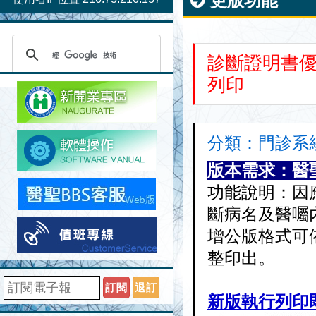
更版功能
診斷證明書
列印
分類：門診系統 
版本需求：醫聖
功能說明：因
斷病名及醫囑
增公版格式可
整印出。
訂閱
退訂
新版執行列印