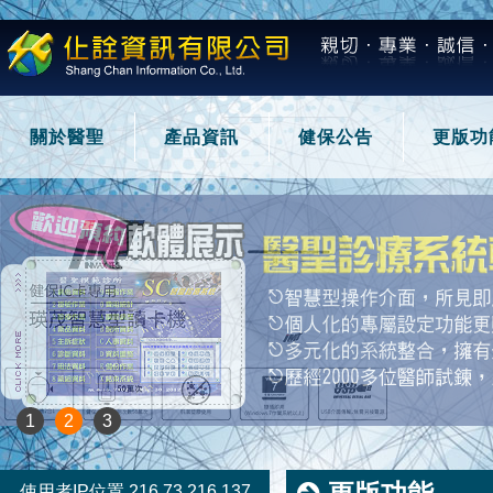
關於醫聖
產品資訊
健保公告
更版功
1
2
3
使用者IP位置 216.73.216.137