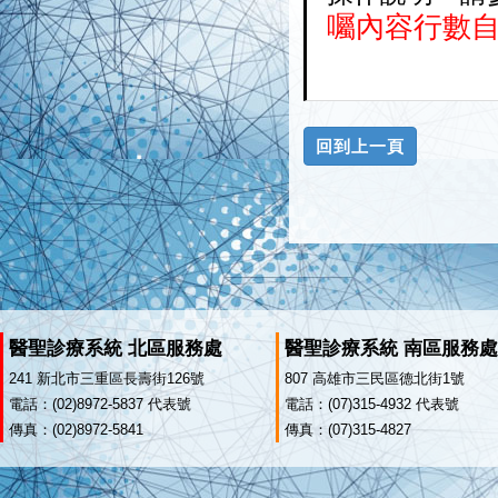
囑內容行數
醫聖診療系統 北區服務處
醫聖診療系統 南區服務處
241 新北市三重區長壽街126號
807 高雄市三民區德北街1號
電話：(02)8972-5837 代表號
電話：(07)315-4932 代表號
傳真：(02)8972-5841
傳真：(07)315-4827