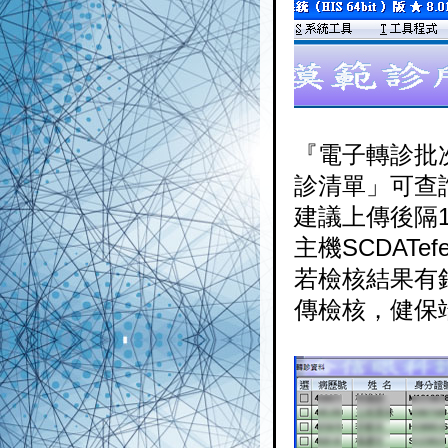
『電子轉診批
診清單」可查
建議上傳後隔1
主機SCDATef
若檢核結果有
傳檢核，健保