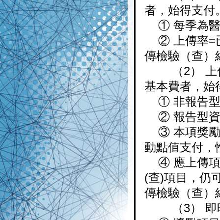
者，始得支付
① 每季為醫院
② 上傳率=
傳檢驗（查）
（2） 上傳
基本費者，始
① 非報告型
② 報告型資
③ 本項獎勵
動點值支付，
④ 應上傳項
(查)項目，
傳檢驗（查）
（3） 即時