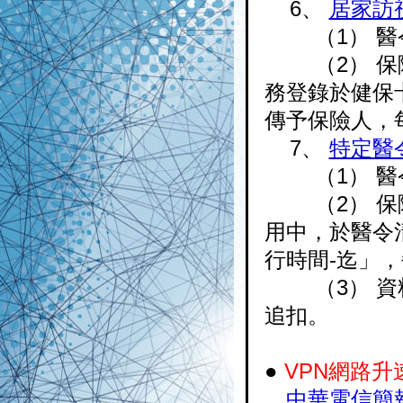
6、
居家訪
（1） 醫令
（2） 保險
務登錄於健保
傳予保險人，
7、
特定醫
（1） 醫令
（2） 保險
用中，於醫令
行時間-迄」，
（3） 資料
追扣。
●
VPN網路
中華電信簡