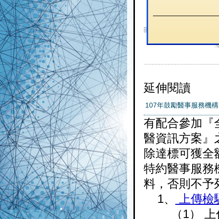
延伸閱讀
107年鼓勵醫事服務機
有配合參加『
醫資訊方案』
除達標可獲全
特約醫事服務
料，否則不予
1、
上傳檢
（1） 上傳