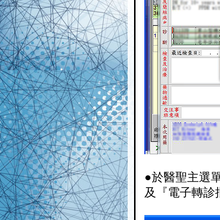
●於醫聖主選
及『電子轉診