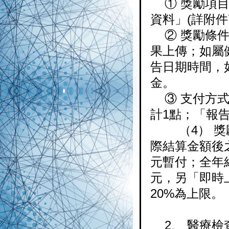
① 獎勵項目
資料」(詳附件
② 獎勵條件
果上傳；如屬
告日期時間，
金。
③ 支付方式
計1點；「報
（4） 獎勵
際結算金額後
元暫付；全年
元，另「即時
20%為上限。
2、 醫療檢