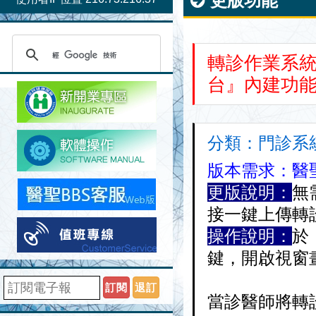
更版功能
轉診作業系
台』內建功
分類：門診系統 
版本需求：醫聖
更版說明：
無
接一鍵上傳轉
操作說明：
於
鍵，開啟視窗
訂閱
退訂
當診醫師將轉