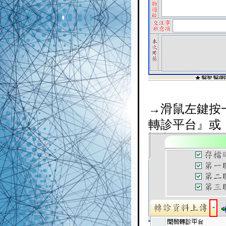
→滑鼠左鍵按
轉診平台』或