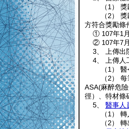
（1） 獎勵
（2） 獎勵
方符合獎勵條
① 107年
② 107年
3、 上傳出
4、 上傳人
（1） 醫令
（2） 每筆上傳
ASA(麻醉危險分
徑）、特材條
5、
醫事人
（1） 轉入
（2） 轉出