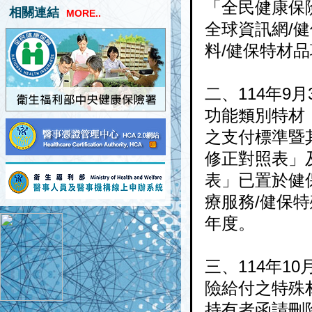
「全民健康保
相關連結
MORE..
全球資訊網/
料/健保特材品
二、114年9月
功能類別特材「
之支付標準暨
修正對照表」
表」已置於健
療服務/健保特
年度。
三、114年10
險給付之特殊
持有者函請刪除