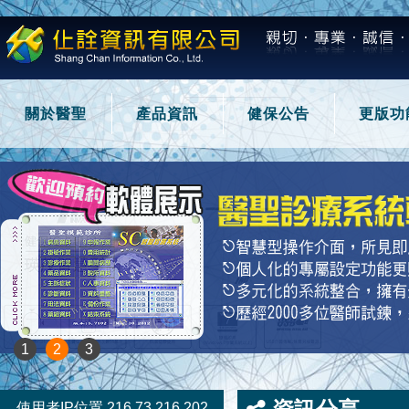
關於醫聖
產品資訊
健保公告
更版功
1
2
3
使用者IP位置 216.73.216.202