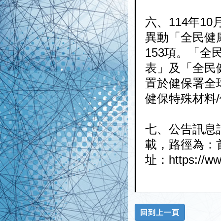
六、114年10
異動「全民健
153項。「
表」及「全民
置於健保署全
健保特殊材料/
七、公告訊息
載，路徑為：
址：https://www