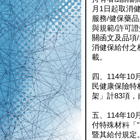
月1日起取消
服務/健保藥
與規範/許可
關函文及品項/
消健保給付之相
載。
四、114年10
民健康保險特
架」計83項，
五、114年10
付特殊材料「
暨其給付規定