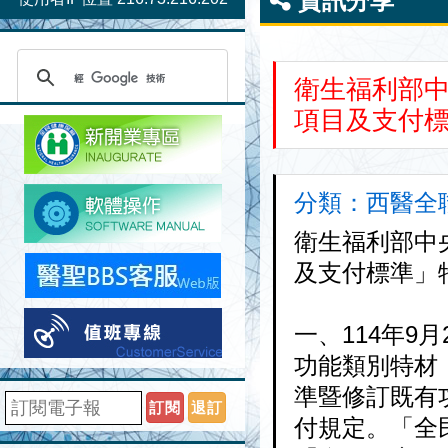
資訊分享
衛生福利部
項目及支付
分類：西醫全聯會
衛生福利部中
及支付標準」
一、114年9月
功能類別特材
準暨修訂既有
訂閱
退訂
付規定。「全