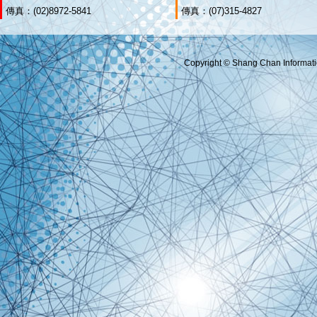
傳真：(02)8972-5841
傳真：(07)315-4827
Copyright © Shang Chan Informatio