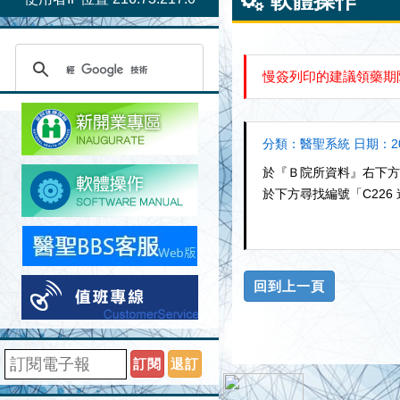
軟體操作
慢簽列印的建議領藥期
分類：醫聖系統 日期：201
於『Ｂ院所資料』右下方點
於下方尋找編號「C22
訂閱
退訂