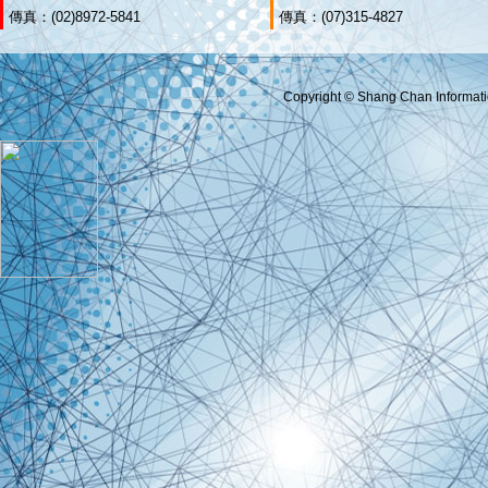
傳真：(02)8972-5841
傳真：(07)315-4827
Copyright © Shang Chan Informatio