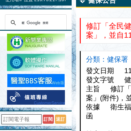
健保公告
修訂「全民
案」，並自1
分類：健保署 日期
發文日期 114-
發文字號 健保醫
主旨 修訂「
案」(附件)，
依據 衛生福利部
函
訂閱
退訂